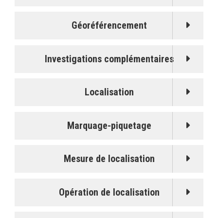
d’ouvrage (ou « fuseau d’incertitude »)
Géoréférencement
Investigations complémentaires
Localisation
Marquage-piquetage
Mesure de localisation
Opération de localisation